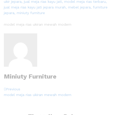
model meja rias ukiran mewah modern
Miniuty Furniture
Navigasi
Previous
Previous
Post
model meja rias ukiran mewah modern
pos