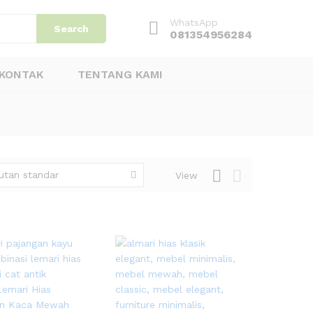
WhatsApp
Search
081354956284
KONTAK
TENTANG KAMI
utan standar
View