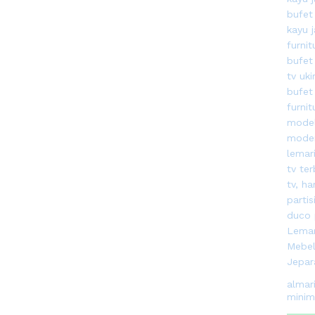
almar
minima