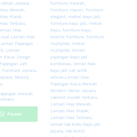
 pajangan mewah
erbaru
Pesan
Sekarang