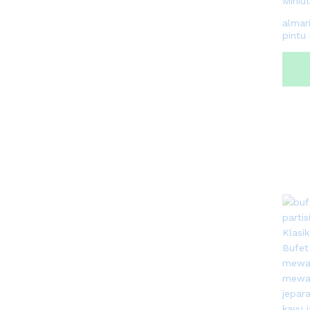
almar
pintu 