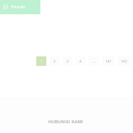
Pesan
Sekarang
1
2
3
4
…
141
142
HUBUNGI KAMI