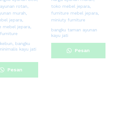
bangku taman ayunan
kayu jati
kebun, bangku
inimalis kayu jati
Pesan
Sekarang
Pesan
Sekarang