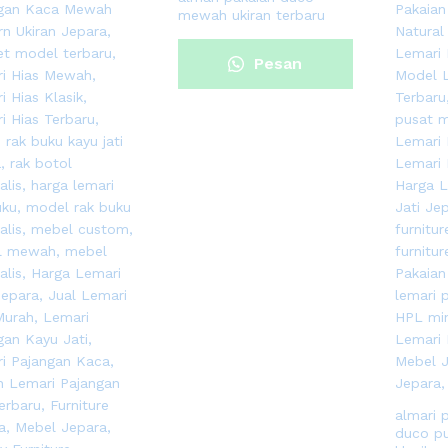
mewah ukiran terbaru
Pesan
Sekarang
almari 
duco pu