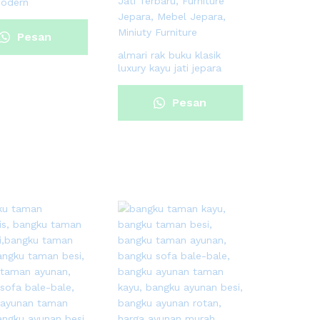
modern
Pesan
almari rak buku klasik
luxury kayu jati jepara
Sekarang
Pesan
Sekarang