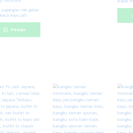
klasik 
i pajangan rak gelas
kaca kayu jati
Pesan
Sekarang