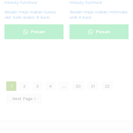
desain meja makan luxury
desain meja makan minimalis
ukir turki arabic 8 kursi
unik 4 kursi
Pesan
Pesan
Sekarang
Sekarang
1
2
3
4
…
20
21
22
Next Page