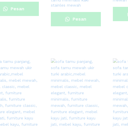
tamu minimalis kaki
mewah k
stainles mewah
Pesan
Pesan
Sekarang
Sekarang