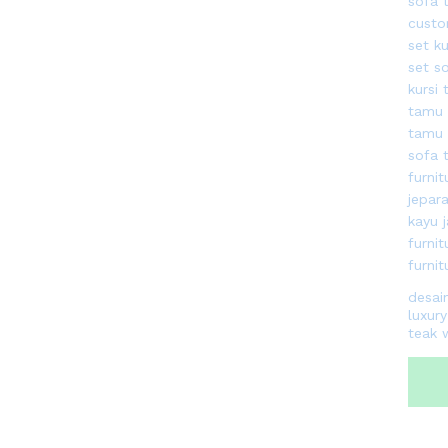
desai
luxur
teak