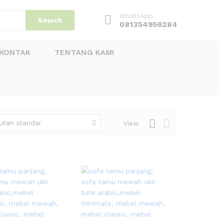
WhatsApp
Search
081354956284
KONTAK
TENTANG KAMI
utan standar
View