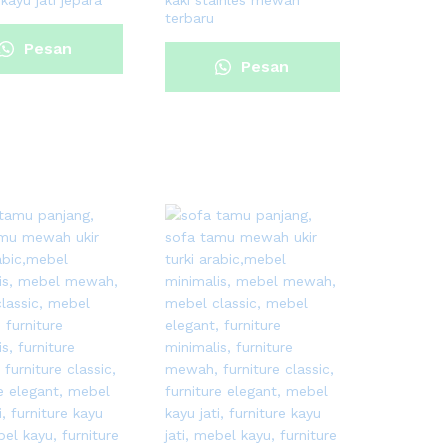
ayu jati jepara
kaki stainles mewah
terbaru
Pesan
Pesan
Sekarang
Sekarang