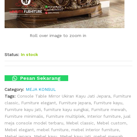
Roll over image to zoom in
Status:
In stock
Pesan Sekarang
Category:
MEJA KONSUL
Tags:
Console Table Mirror Ukiran Kayu Jati Jepara
,
Furniture
classic
,
Furniture elegant
,
Furniture jepara
,
Furniture kayu
,
Furniture kayu jati
,
furniture kayu sungkai
,
Furniture mewah
,
Furniture minimalis
,
Furniture multiplek
,
Interior furniture
,
jual
meja console model terbaru
,
Mebel classic
,
Mebel custom
,
Mebel elegant
,
mebel furniture
,
mebel interior furniture
,
Mebel jepara
,
Mebel kayu
,
Mebel kayu jati
,
mebel mewah
,