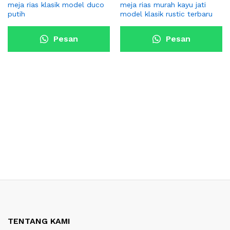
meja rias klasik model duco
meja rias murah kayu jati
putih
model klasik rustic terbaru
Pesan
Pesan
Sekarang
Sekarang
TENTANG KAMI