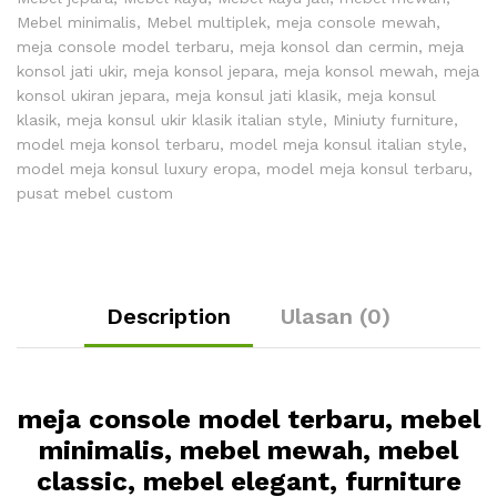
Mebel minimalis
,
Mebel multiplek
,
meja console mewah
,
meja console model terbaru
,
meja konsol dan cermin
,
meja
konsol jati ukir
,
meja konsol jepara
,
meja konsol mewah
,
meja
konsol ukiran jepara
,
meja konsul jati klasik
,
meja konsul
klasik
,
meja konsul ukir klasik italian style
,
Miniuty furniture
,
model meja konsol terbaru
,
model meja konsul italian style
,
model meja konsul luxury eropa
,
model meja konsul terbaru
,
pusat mebel custom
Description
Ulasan (0)
meja console model terbaru, mebel
minimalis, mebel mewah, mebel
classic, mebel elegant, furniture