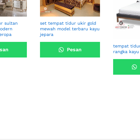
ur sultan
set tempat tidur ukir gold
modern
mewah model terbaru kayu
 eropa
jepara
tempat tidu
san
Pesan
rangka kayu 
ang
Sekarang
Se