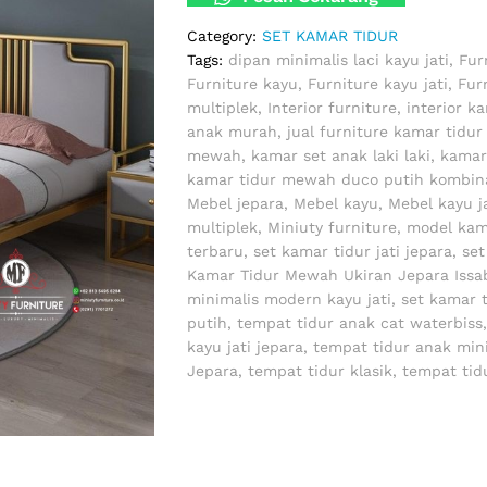
Category:
SET KAMAR TIDUR
Tags:
dipan minimalis laci kayu jati
,
Fur
Furniture kayu
,
Furniture kayu jati
,
Fur
multiplek
,
Interior furniture
,
interior k
anak murah
,
jual furniture kamar tidu
mewah
,
kamar set anak laki laki
,
kamar
kamar tidur mewah duco putih kombin
Mebel jepara
,
Mebel kayu
,
Mebel kayu j
multiplek
,
Miniuty furniture
,
model kam
terbaru
,
set kamar tidur jati jepara
,
set
Kamar Tidur Mewah Ukiran Jepara Issa
minimalis modern kayu jati
,
set kamar t
putih
,
tempat tidur anak cat waterbiss
kayu jati jepara
,
tempat tidur anak min
Jepara
,
tempat tidur klasik
,
tempat ti