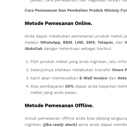
Cara Pemesanan Dan Pembelian Produk Miniuty Furn
Metode Pemesanan Online.
Anda dapat melakukan pemesanan produk mebel je
melalui
WhatsApp
,
BBM
,
LINE
,
SMS
,
Telepon
, dan
V
Abdullah
dengan ketentuan sebagai berikut.
Pilih produk mebel yang anda inginkan, lalu in
Selanjutnya silahkan melakukan transfer
Down 
Kami akan membuatkan
E-Mail Invoice
dan
Nota
Sisa pembayaran
50%
dapat anda bayarkan ketik
mebel yang anda pesan.
Metode Pemesanan Offline.
Untuk pemesanan offline anda bisa datang langsun
inginkan
(jika ready stock)
serta anda dapat membay