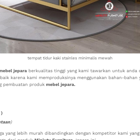
tempat tidur kaki stainles minimalis mewah
mebel jepara
berkualitas tinggi yang kami tawarkan untuk anda 
ng baik karena kami memproduksinya menggunakan bahan-bahan ya
ng pembuatan produk
mebel jepara.
 )
ntaan
)
rga yang lebih murah dibandingkan dengan kompetitor kami yang
arga dari produk
Miniuty Furniture
Jepara ini.