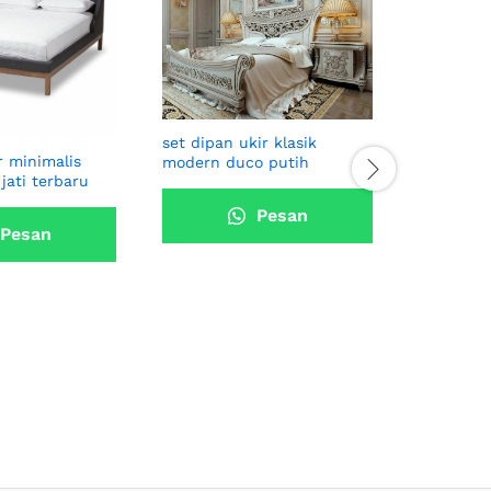
set kamar
duco hit
set dipan ukir klasik
r minimalis
modern duco putih
jati terbaru
Pesan
Pesan
Sekarang
karang