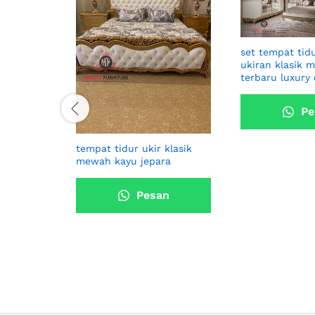
set tempat tid
ukiran klasik 
terbaru luxury
Pe
Sekar
tempat tidur ukir klasik
mewah kayu jepara
Pesan
Sekarang