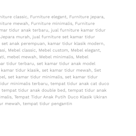
niture classic
,
Furniture elegant
,
Furniture jepara
,
niture mewah
,
Furniture minimalis
,
Furniture
amar tidur anak terbaru
,
jual furniture kamar tidur
r Jepara murah
,
jual furniture set kamar tidur
 set anak perempuan
,
kamar tidur klasik modern
,
asi
,
Mebel classic
,
Mebel custom
,
Mebel elegant
,
ati
,
mebel mewah
,
Mebel minimalis
,
Mebel
ar tidur terbaru
,
set kamar tidur anak model
 kamar tidur klasik
,
set kamar tidur mewah
,
Set
bel
,
set kamar tidur minimalis
,
set kamar tidur
idur minimalis terbaru
,
tempat tidur anak cat duco
,
tempat tidur anak double bed
,
tempat tidur anak
imalis
,
Tempat Tidur Anak Putih Duco Klasik Ukiran
dur mewah
,
tempat tidur pengantin